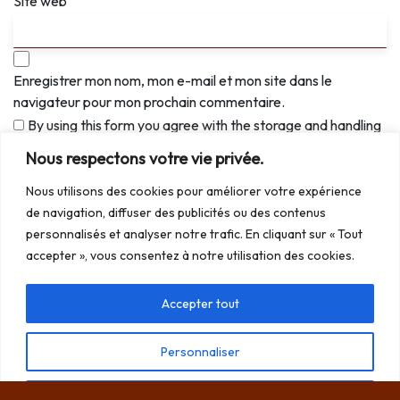
Site web
Enregistrer mon nom, mon e-mail et mon site dans le
navigateur pour mon prochain commentaire.
By using this form you agree with the storage and handling
of your data by this website.
*
Nous respectons votre vie privée.
Nous utilisons des cookies pour améliorer votre expérience
de navigation, diffuser des publicités ou des contenus
personnalisés et analyser notre trafic. En cliquant sur « Tout
accepter », vous consentez à notre utilisation des cookies.
A lire aussi !
Dératiseur à St Jean d’Illac
chasseur frelons asiatiques à Bordeaux
Accepter tout
destruction nid de frelons asiatique à Bruges
dératisation Cenon
dératiseur à Cestas
Personnaliser
dératisation Parempuyre
Dératisation le Bouscat
Dératisation Ludon-Médoc
Tout rejeter