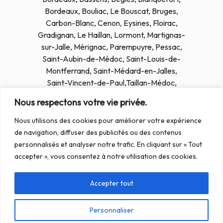
Bordeaux, Bouliac, Le Bouscat, Bruges,
Carbon-Blanc, Cenon, Eysines, Floirac,
Gradignan, Le Haillan, Lormont, Martignas-
sur-Jalle, Mérignac, Parempuyre, Pessac,
Saint-Aubin-de-Médoc, Saint-Louis-de-
Montferrand, Saint-Médard-en-Jalles,
Saint-Vincent-de-Paul,Taillan-
Médoc,
Talence, Villenave-d’Ornon.
Nous respectons votre vie privée.
Nous utilisons des cookies pour améliorer votre expérience
de navigation, diffuser des publicités ou des contenus
personnalisés et analyser notre trafic. En cliquant sur « Tout
accepter », vous consentez à notre utilisation des cookies.
Nous offrons un service rapide et fiable. Si vous souhaitez
Accepter tout
obtenir un service professionnel, contactez-nous
immédiatement..
Personnaliser