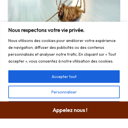
Nous respectons votre vie privée.
Nous utilisons des cookies pour améliorer votre expérience
18.02.2023
de navigation, diffuser des publicités ou des contenus
personnalisés et analyser notre trafic. En cliquant sur « Tout
-
Expert Désinsectisation à Bordeaux
accepter », vous consentez à notre utilisation des cookies.
Désinsectisation cafards cuisine maison
Accepter tout
Les cafards sont-ils dangereux pour la santé? Les
Personnaliser
cafards et blattes (ordre des Blattodae) peuvent […]
Tout rejeter
Appelez nous !
More