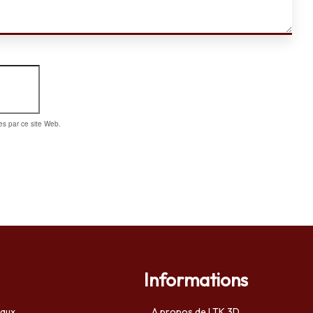
es par ce site Web.
Informations
eaux
A propos de LTK 3D