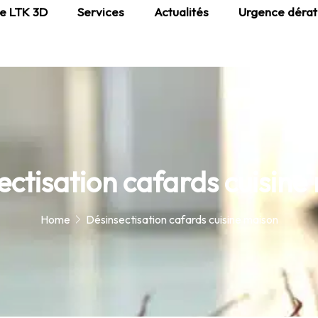
e LTK 3D
Services
Actualités
Urgence dérat
ectisation cafards cuisine
Home
Désinsectisation cafards cuisine maison