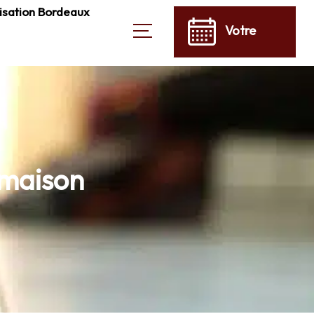
isation Bordeaux
Votre
devis →
 maison