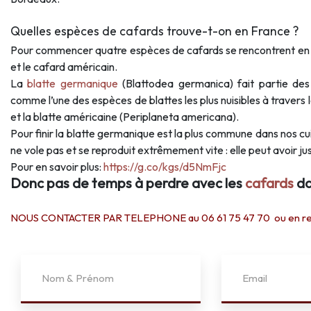
Quelles espèces de cafards trouve-t-on en France ?
Pour commencer quatre espèces de cafards se rencontrent en 
et le cafard américain.
La
blatte germanique
(Blattodea germanica) fait partie des
comme l’une des espèces de blattes les plus nuisibles à travers le
et la blatte américaine (Periplaneta americana).
Pour finir la blatte germanique est la plus commune dans nos cui
ne vole pas et se reproduit extrêmement vite : elle peut avoir j
Pour en savoir plus:
https://g.co/kgs/d5NmFjc
Donc pas de temps à perdre avec les
cafards
da
NOUS CONTACTER PAR TELEPHONE au 06 61 75 47 70 ou en rempl