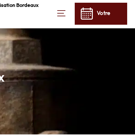
isation Bordeaux
Votre
devis →
x