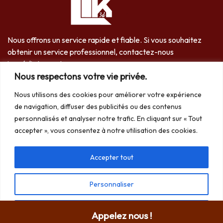
Nous offrons un service rapide et fiable. Si vous souhaitez
obtenir un service professionnel, contactez-nous
immédiatement..
Nous respectons votre vie privée.
06 61 75 47 70
Nous utilisons des cookies pour améliorer votre expérience
de navigation, diffuser des publicités ou des contenus
personnalisés et analyser notre trafic. En cliquant sur « Tout
accepter », vous consentez à notre utilisation des cookies.
Accepter tout
Services
Personnaliser
Dératisation à Bordeaux
Désinsectisation à Bordeaux
Tout rejeter
Appelez nous !